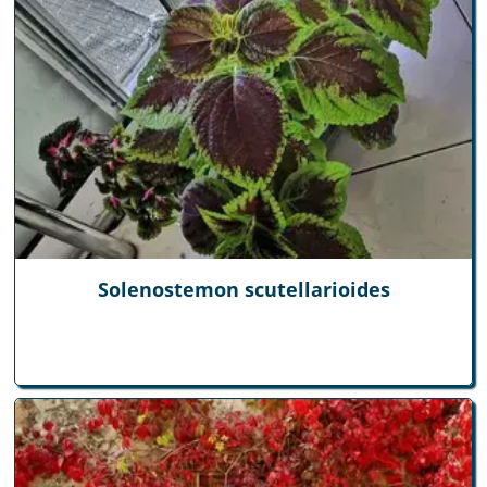
Solenostemon scutellarioides