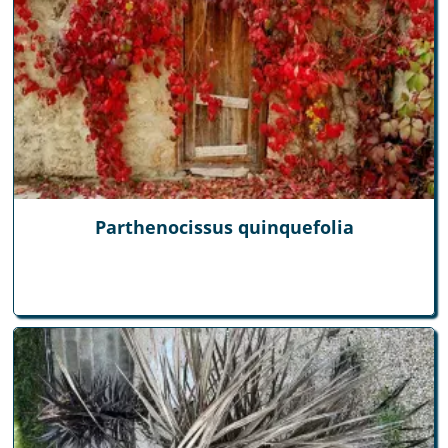
Parthenocissus quinquefolia