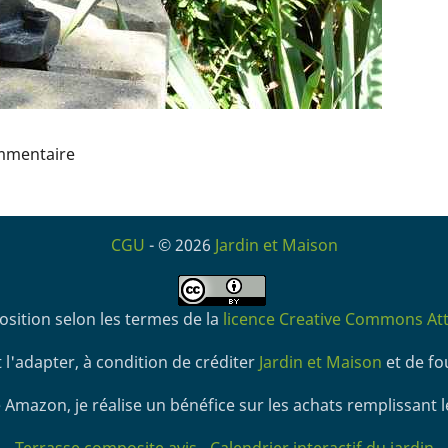
mmentaire
CGU
- © 2026
Jardin et Maison
osition selon les termes de la
licence Creative Commons Attr
 l'adapter, à condition de créditer
Jardin et Maison
et de fou
 Amazon, je réalise un bénéfice sur les achats remplissant l