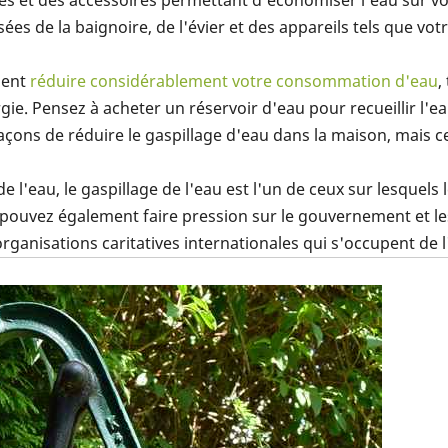
es et des accessoires permettant d'économiser l'eau sur v
sées de la baignoire, de l'évier et des appareils tels que vot
ment
réduire considérablement votre consommation d'eau
,
ie. Pensez à acheter un réservoir d'eau pour recueillir l'ea
açons de réduire le gaspillage d'eau dans la maison, mais ce
 de l'eau, le gaspillage de l'eau est l'un de ceux sur lesque
ouvez également faire pression sur le gouvernement et les
 organisations caritatives internationales qui s'occupent de