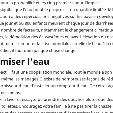
pour la probabilité et les cinq premiers pour l'impact.
 signifie que l'eau potable propre est en quantité limitée. 
ituation a des répercussions négatives sur les pays en dével
ue jour et où 800 enfants meurent chaque jour de diarrhées
ain nombre de facteurs, notamment le changement climatique
ures, la démolition des écosystèmes et, avec l'élévation du 
t même remonter la crise mondiale actuelle de l'eau à la ré
médier, il faut que quelque chose change.
miser l'eau
mpact, il faut une coopération mondiale. Tout le monde a son
même les ménages. Il existe de nombreuses façons de réduir
isseur d'eau d'installer un compteur d'eau. De cette faç
mmer moins.
ine à laver et essayez de prendre des douches plutôt que d
oilettes. Encouragez votre famille à ne pas tirer la chasse 