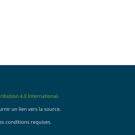
ibution 4.0 International
.
rnir un lien vers la source.
es conditions requises.