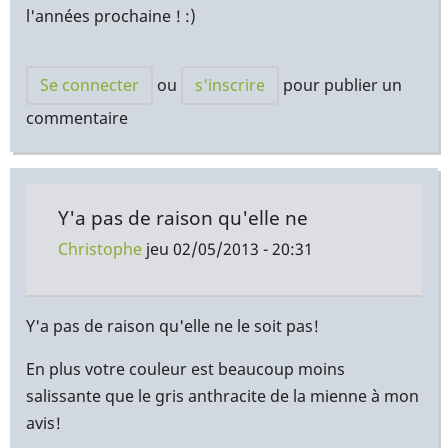
l'années prochaine ! :)
Se connecter
ou
s'inscrire
pour publier un
commentaire
Y'a pas de raison qu'elle ne
Christophe
jeu 02/05/2013 - 20:31
En
réponse
Y'a pas de raison qu'elle ne le soit pas!
à
En plus votre couleur est beaucoup moins
Pourvu
salissante que le gris anthracite de la mienne à mon
que
avis!
la