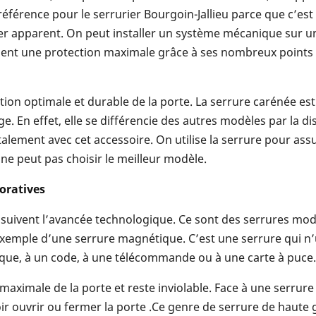
éférence pour le serrurier Bourgoin-Jallieu parce que c’est u
er apparent. On peut installer un système mécanique sur un
ent une protection maximale grâce à ses nombreux points de 
ation optimale et durable de la porte. La serrure carénée e
e. En effet, elle se différencie des autres modèles par la d
alement avec cet accessoire. On utilise la serrure pour assu
 ne peut pas choisir le meilleur modèle.
oratives
i suivent l’avancée technologique. Ce sont des serrures mo
emple d’une serrure magnétique. C’est une serrure qui n’ut
rique, à un code, à une télécommande ou à une carte à puce.
aximale de la porte et reste inviolable. Face à une serrur
oir ouvrir ou fermer la porte .Ce genre de serrure de haut