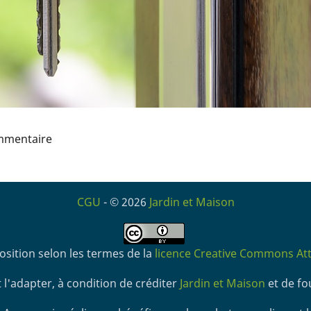
mmentaire
CGU
- © 2026
Jardin et Maison
osition selon les termes de la
licence Creative Commons Attr
 l'adapter, à condition de créditer
Jardin et Maison
et de fou