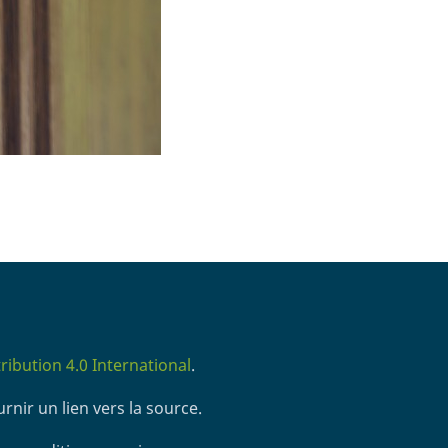
ibution 4.0 International
.
rnir un lien vers la source.