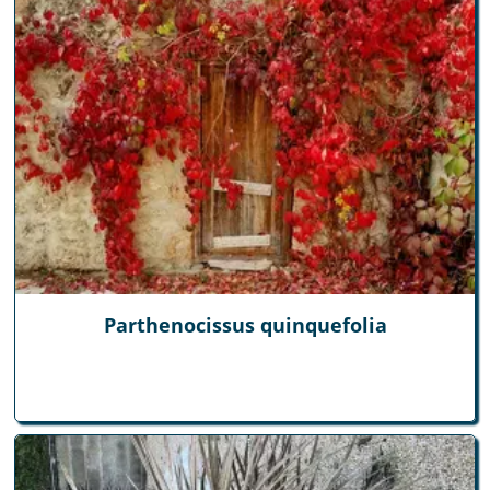
Parthenocissus quinquefolia