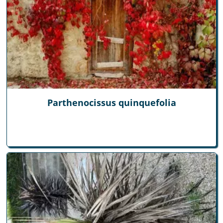
Parthenocissus quinquefolia