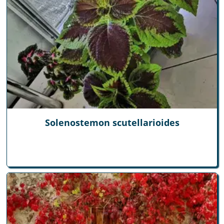
Solenostemon scutellarioides