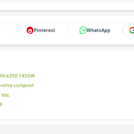
r
Pinterest
WhatsApp
o Ultra350 1450W
r votre compost
 Vac
4