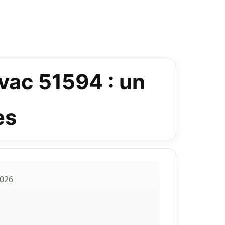
 vac 51594 : un
es
2026