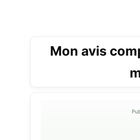
Mon avis compl
m
Pub