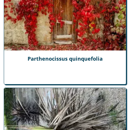
Parthenocissus quinquefolia