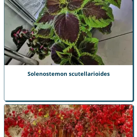
Solenostemon scutellarioides