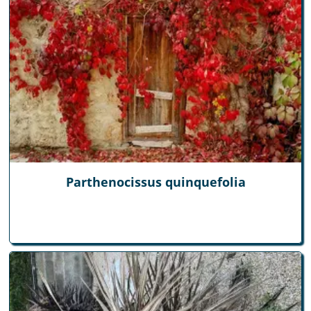
Parthenocissus quinquefolia