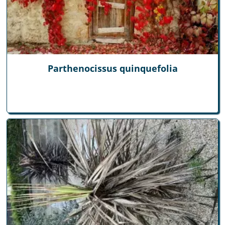
Parthenocissus quinquefolia