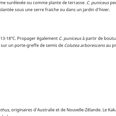
orme surélevée ou comme plante de terrasse.
C. puniceus
peu
e plantée sous une serre fraiche ou dans un jardin d’hiver.
 à 13-18ºC. Propager également
C. puniceus
à partir de boutu
 sur un porte-greffe de semis de
Colutea arborescens
au pr
nthus
, originaires d’Australie et de Nouvelle-Zélande. Le K