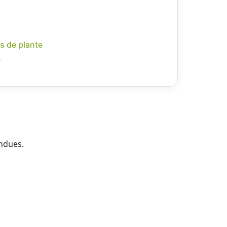
s de plante
r
endues.