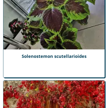
Solenostemon scutellarioides