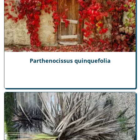
Parthenocissus quinquefolia