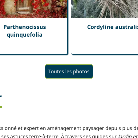
Parthenocissus
Cordyline australi
quinquefolia
Toutes les photos
r
assionné et expert en aménagement paysager depuis plus de 1
ses astuces terre-à-terre. À travers ses guides sur
Jardin e