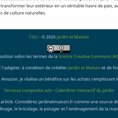
transformer leur extérieur en un véritable havre de paix, a
 de culture naturelles.
CGU
- © 2026
Jardin et Maison
osition selon les termes de la
licence Creative Commons Attr
 l'adapter, à condition de créditer
Jardin et Maison
et de fou
 Amazon, je réalise un bénéfice sur les achats remplissant l
Terrasse composite avis
-
Calendrier interactif du jardin
article. Considérez jardinetmaison.fr comme une source de
dinage, le bricolage, le potager et l'aménagement de la mai