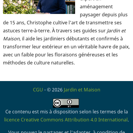
aménagement
paysager depuis plus
de 15 ans, Christophe cultive l'art de transmettre ses
astuces terre-à-terre. À travers ses guides sur
Jardin et
Maison
, il aide les jardiniers débutants et confirmés à
transformer leur extérieur en un véritable havre de paix,
avec un faible pour les floraisons généreuses et les
méthodes de culture naturelles.
CGU
- © 2026
Jardin et Maison
Ce contenu est mis à disposition selon les termes de la
licence Creative Commons Attribution 4.0 International
.
Vous pouvez le partager et l'adapter, à condition de