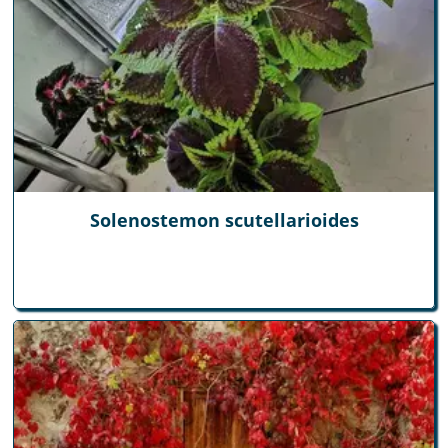
Solenostemon scutellarioides