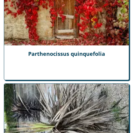
Parthenocissus quinquefolia