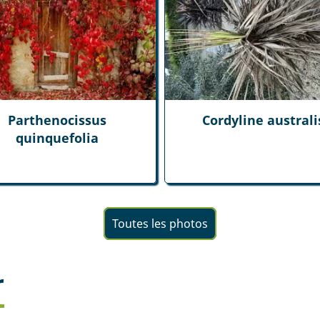
Parthenocissus
Cordyline australi
quinquefolia
Toutes les photos
r