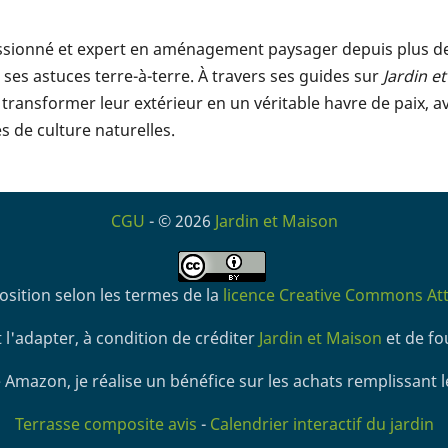
assionné et expert en aménagement paysager depuis plus de 1
ses astuces terre-à-terre. À travers ses guides sur
Jardin e
transformer leur extérieur en un véritable havre de paix, a
 de culture naturelles.
CGU
- © 2026
Jardin et Maison
osition selon les termes de la
licence Creative Commons Attr
 l'adapter, à condition de créditer
Jardin et Maison
et de fou
 Amazon, je réalise un bénéfice sur les achats remplissant l
Terrasse composite avis
-
Calendrier interactif du jardin