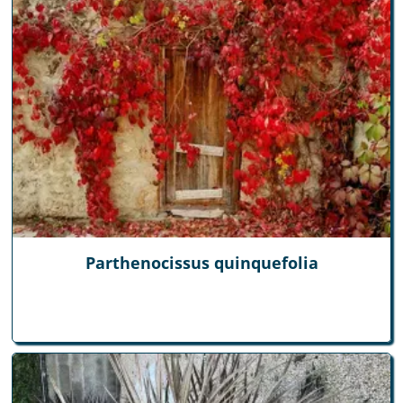
Parthenocissus quinquefolia