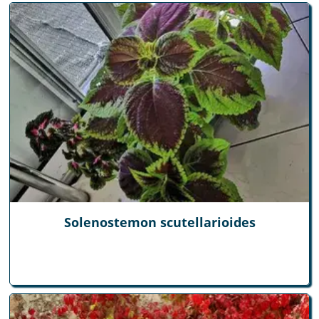
Solenostemon scutellarioides