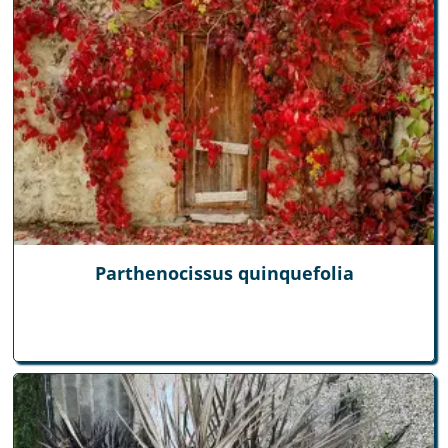
Parthenocissus quinquefolia