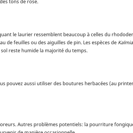
des tons de rose.
évoquant le laurier ressemblent beaucoup à celles du rhodod
u de feuilles ou des aiguilles de pin. Les espèces de
Kalmia
e sol reste humide la majorité du temps.
ous pouvez aussi utiliser des boutures herbacées (au prin
reurs. Autres problèmes potentiels: la pourriture fongique de
urvenir de manière occasionnelle.