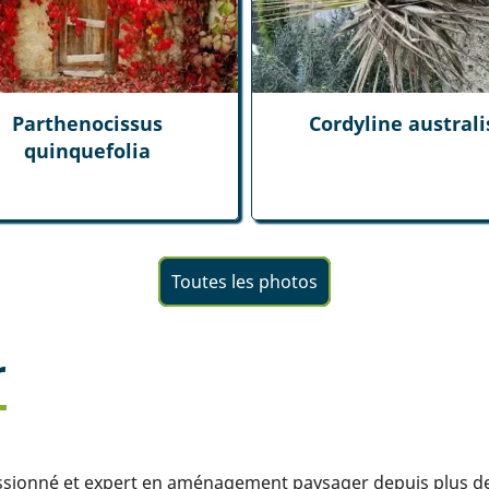
Parthenocissus
Cordyline australi
quinquefolia
Toutes les photos
r
assionné et expert en aménagement paysager depuis plus de 1