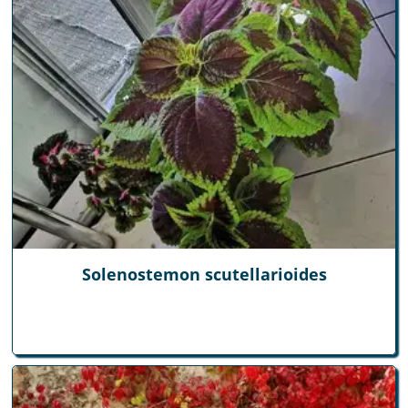
Solenostemon scutellarioides