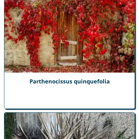
Parthenocissus quinquefolia