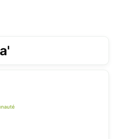
a'
unauté