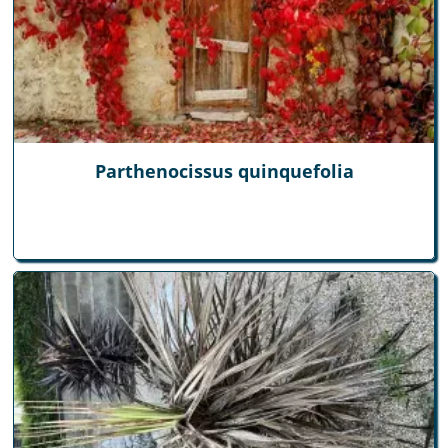
Parthenocissus quinquefolia