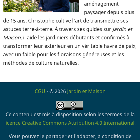
aménagement
paysager depuis plus
de 15 ans, Christophe cultive l'art de transmettre ses
astuces terre-à-terre. À travers ses guides sur
Jardin et
Maison
, il aide les jardiniers débutants et confirmés à
transformer leur extérieur en un véritable havre de paix,
avec un faible pour les floraisons généreuses et les
méthodes de culture naturelles.
CGU
- © 2026
Jardin et Maison
Ce contenu est mis à disposition selon les termes de la
licence Creative Commons Attribution 4.0 International
.
Vous pouvez le partager et l'adapter, à condition de