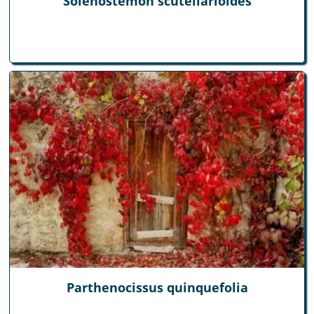
Solenostemon scutellarioides
Parthenocissus quinquefolia