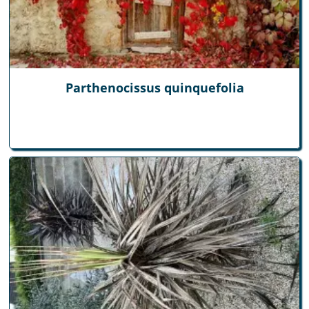
Parthenocissus quinquefolia