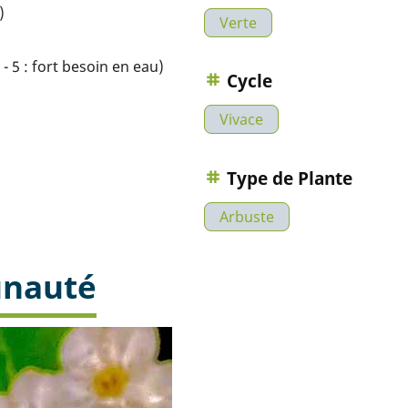
)
Verte
- 5 : fort besoin en eau)
Cycle
Vivace
Type de Plante
Arbuste
unauté