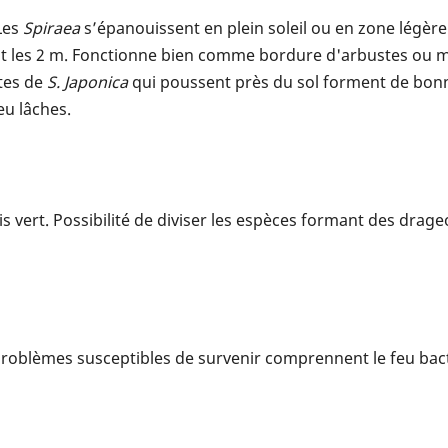
 Les
Spiraea
s’épanouissent en plein soleil ou en zone légèr
ent les 2 m. Fonctionne bien comme bordure d'arbustes ou m
ntes de
S. Japonica
qui poussent près du sol forment de bonn
eu lâches.
is vert. Possibilité de diviser les espèces formant des drag
 problèmes susceptibles de survenir comprennent le feu bacté