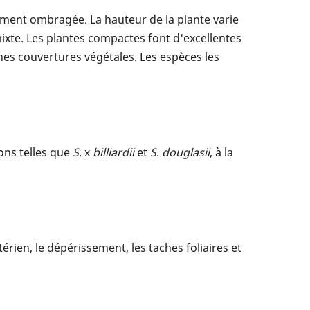
ement ombragée. La hauteur de la plante varie
ixte. Les plantes compactes font d'excellentes
es couvertures végétales. Les espèces les
eons telles que
S
. x
billiardii
et
S
.
douglasii
, à la
rien, le dépérissement, les taches foliaires et