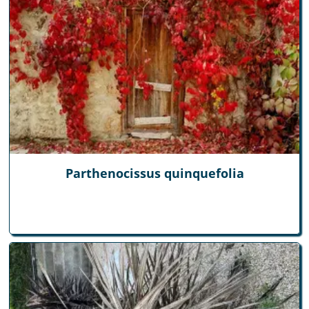
Parthenocissus quinquefolia