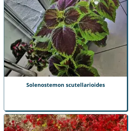
Solenostemon scutellarioides