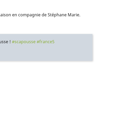
ne saison en compagnie de Stéphane Marie.
ousse !
#scapousse
#france5