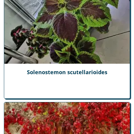
Solenostemon scutellarioides