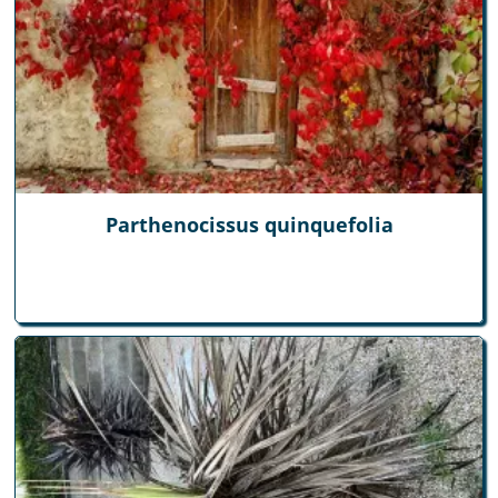
Parthenocissus quinquefolia