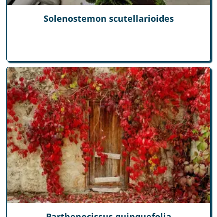
Solenostemon scutellarioides
Parthenocissus quinquefolia