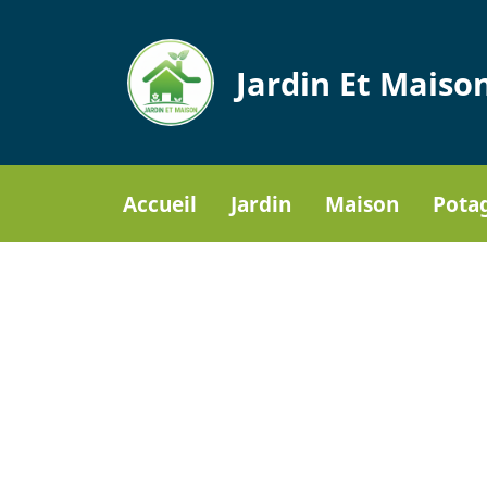
Aller
au
contenu
Jardin Et Maiso
principal
Accueil
Jardin
Maison
Pota
Navigation principa