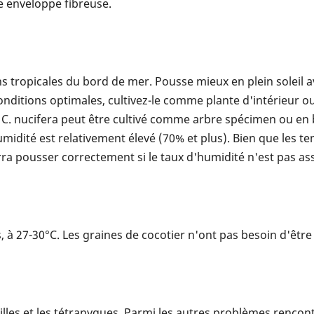
e enveloppe fibreuse.
 tropicales du bord de mer. Pousse mieux en plein soleil 
onditions optimales, cultivez-le comme plante d'intérieur 
le C. nucifera peut être cultivé comme arbre spécimen ou en
idité est relativement élevé (70% et plus). Bien que les te
rra pousser correctement si le taux d'humidité n'est pas ass
, à 27-30°C. Les graines de cocotier n'ont pas besoin d'êtr
nilles et les tétranyques. Parmi les autres problèmes rencon