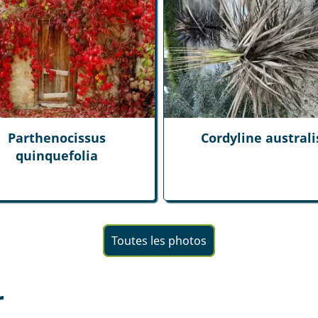
Parthenocissus
Cordyline australi
quinquefolia
Toutes les photos
r