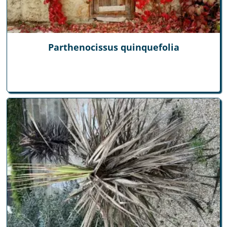
Parthenocissus quinquefolia