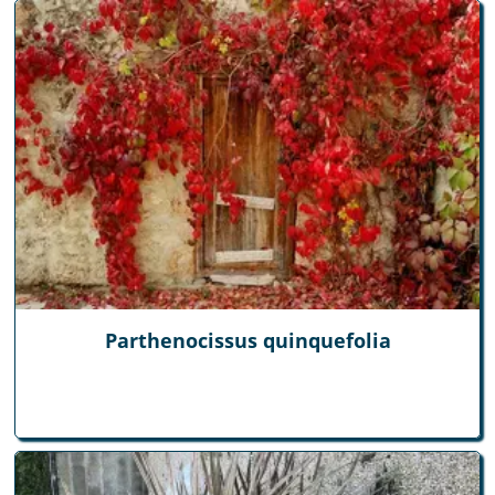
Parthenocissus quinquefolia