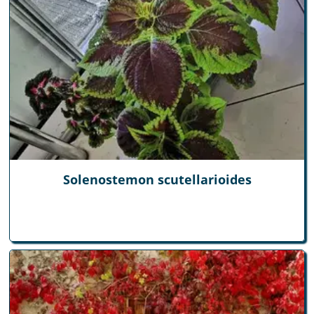
Solenostemon scutellarioides