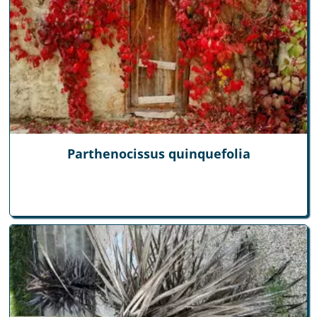
Parthenocissus quinquefolia