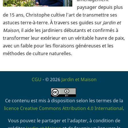
paysager depuis plus
de 15 ans, Christophe cultive l'art de transmettre ses
astuces terre-à-terre. À travers ses guides sur
Jardin et
Maison
, il aide les jardiniers débutants et confirmés à
transformer leur extérieur en un véritable havre de paix,
avec un faible pour les floraisons généreuses et les
méthodes de culture naturelles.
CGU
- © 2026
Jardin et Maison
Ce contenu est mis à disposition selon les termes de la
licence Creative Commons Attribution 4.0 International
.
Vous pouvez le partager et l'adapter, à condition de