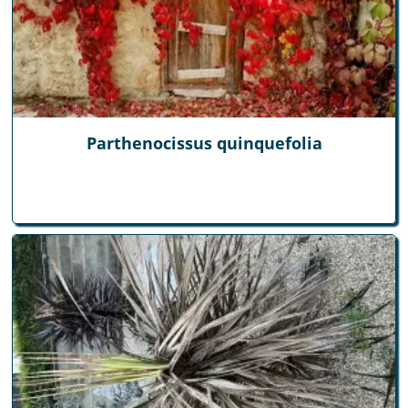
Parthenocissus quinquefolia