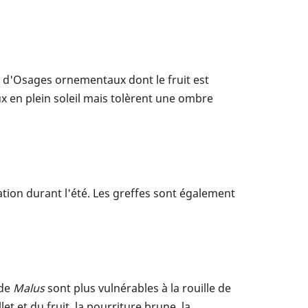
s d'Osages ornementaux dont le fruit est
en plein soleil mais tolèrent une ombre
ion durant l'été. Les greffes sont également
 de
Malus
sont plus vulnérables à la rouille de
et et du fruit, la pourriture brune, la