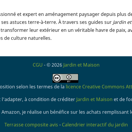
assionné et expert en aménagement paysager depuis plus de 1
ses astuces terre-à-terre. À travers ses guides sur
Jardin e
transformer leur extérieur en un véritable havre de paix, a
 de culture naturelles.
CGU
- © 2026
Jardin et Maison
osition selon les termes de la
licence Creative Commons Attr
 l'adapter, à condition de créditer
Jardin et Maison
et de fou
 Amazon, je réalise un bénéfice sur les achats remplissant l
Terrasse composite avis
-
Calendrier interactif du jardin