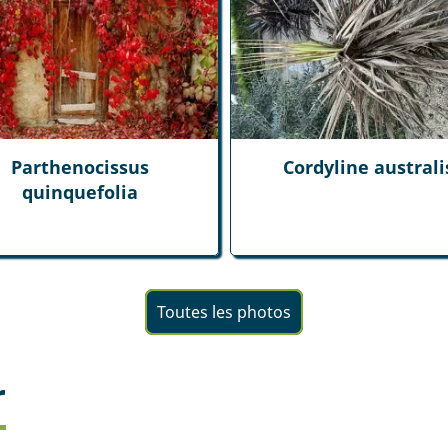
Parthenocissus
Cordyline australi
quinquefolia
Toutes les photos
r