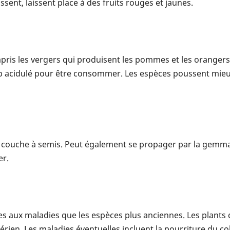
issent, laissent place à des fruits rouges et jaunes.
ompris les vergers qui produisent les pommes et les oranger
 acidulé pour être consommer. Les espèces poussent mieux 
couche à semis. Peut également se propager par la gemmat
er.
les aux maladies que les espèces plus anciennes. Les plants
rien. Les maladies éventuelles incluent la pourriture du coll