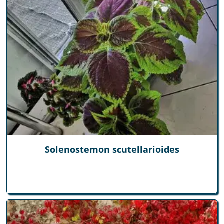
Solenostemon scutellarioides