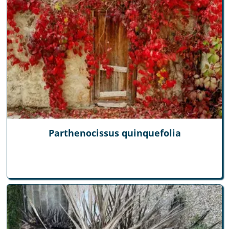
Parthenocissus quinquefolia