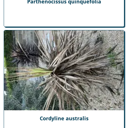
Parthenocissus quinquefolia
Cordyline australis