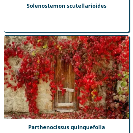
Solenostemon scutellarioides
Parthenocissus quinquefolia