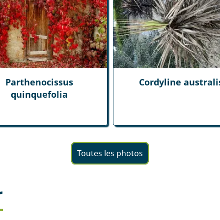
Parthenocissus
Cordyline australi
quinquefolia
Toutes les photos
r