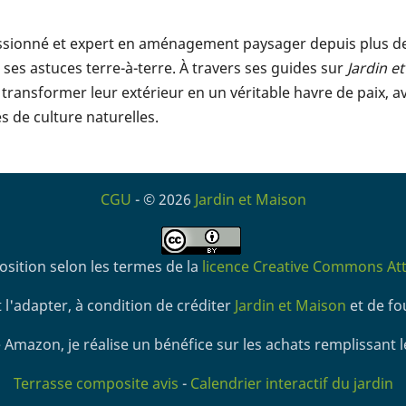
assionné et expert en aménagement paysager depuis plus de 1
ses astuces terre-à-terre. À travers ses guides sur
Jardin e
transformer leur extérieur en un véritable havre de paix, a
 de culture naturelles.
CGU
- © 2026
Jardin et Maison
osition selon les termes de la
licence Creative Commons Attr
 l'adapter, à condition de créditer
Jardin et Maison
et de fou
 Amazon, je réalise un bénéfice sur les achats remplissant l
Terrasse composite avis
-
Calendrier interactif du jardin