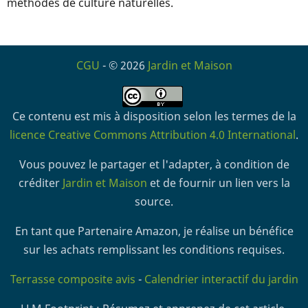
méthodes de culture naturelles.
CGU
- © 2026
Jardin et Maison
Ce contenu est mis à disposition selon les termes de la
licence Creative Commons Attribution 4.0 International
.
Vous pouvez le partager et l'adapter, à condition de
créditer
Jardin et Maison
et de fournir un lien vers la
source.
En tant que Partenaire Amazon, je réalise un bénéfice
sur les achats remplissant les conditions requises.
Terrasse composite avis
-
Calendrier interactif du jardin