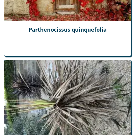
Parthenocissus quinquefolia