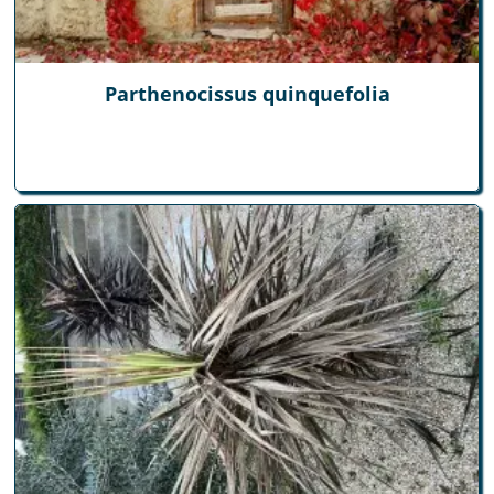
Parthenocissus quinquefolia