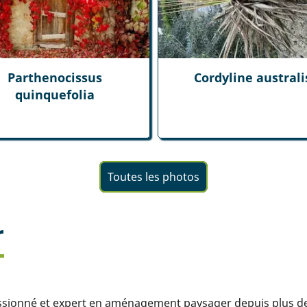
Parthenocissus
Cordyline australi
quinquefolia
Toutes les photos
r
assionné et expert en aménagement paysager depuis plus de 1