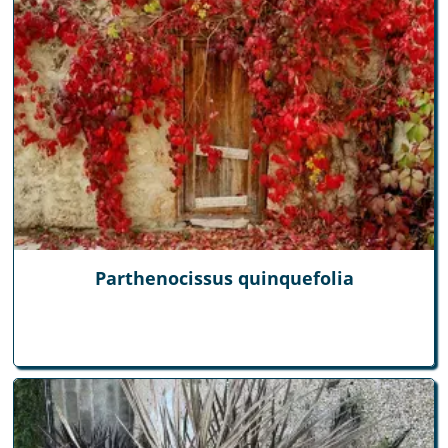
Parthenocissus quinquefolia