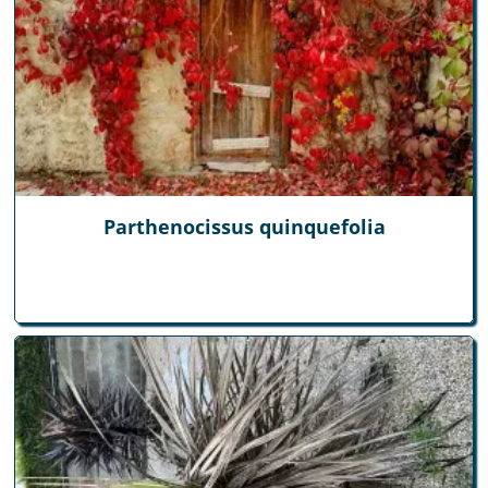
Parthenocissus quinquefolia