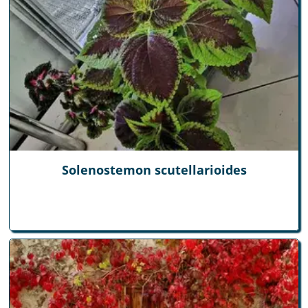
Solenostemon scutellarioides