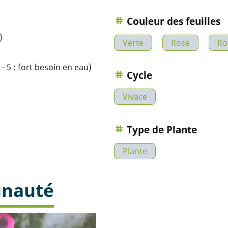
Couleur des feuilles
)
Verte
Rose
Ro
- 5 : fort besoin en eau)
Cycle
Vivace
Type de Plante
Plante
unauté