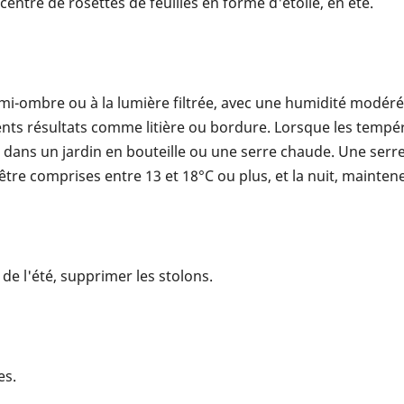
 centre de rosettes de feuilles en forme d'étoile, en été.
 mi-ombre ou à la lumière filtrée, avec une humidité modérée
lents résultats comme litière ou bordure. Lorsque les temp
ur, dans un jardin en bouteille ou une serre chaude. Une 
être comprises entre 13 et 18°C ou plus, et la nuit, mainte
de l'été, supprimer les stolons.
es.