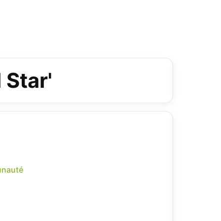
 Star'
unauté