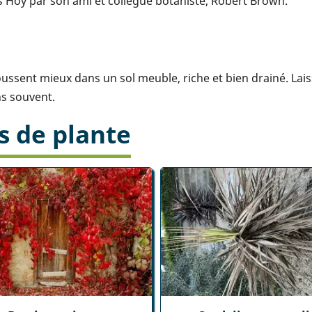
oy par son ami et collègue botaniste, Robert Brown.
oussent mieux dans un sol meuble, riche et bien drainé. La
ns souvent.
s de plante