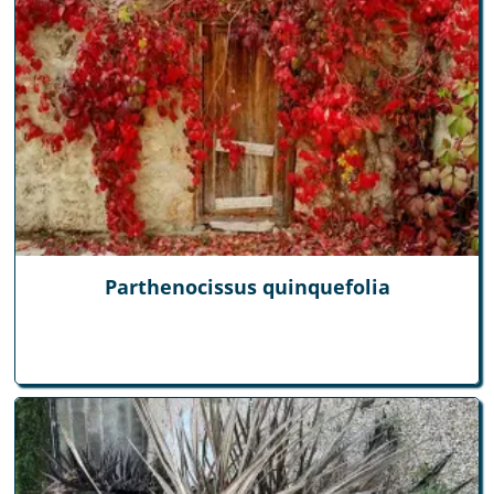
Parthenocissus quinquefolia