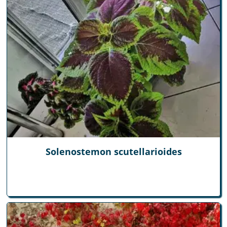
Solenostemon scutellarioides