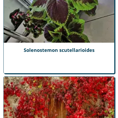
Solenostemon scutellarioides