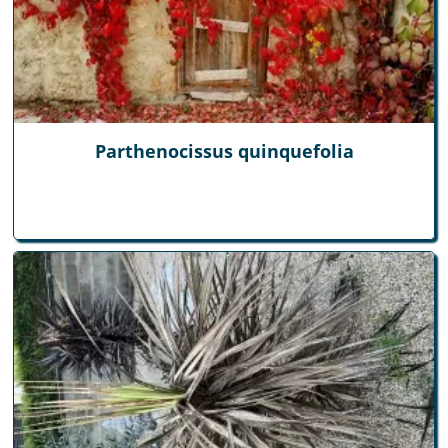
Parthenocissus quinquefolia