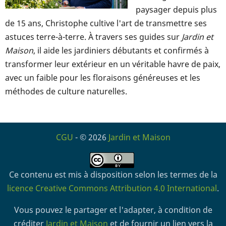
paysager depuis plus
de 15 ans, Christophe cultive l'art de transmettre ses
astuces terre-à-terre. À travers ses guides sur
Jardin et
Maison
, il aide les jardiniers débutants et confirmés à
transformer leur extérieur en un véritable havre de paix,
avec un faible pour les floraisons généreuses et les
méthodes de culture naturelles.
CGU
- © 2026
Jardin et Maison
Ce contenu est mis à disposition selon les termes de la
licence Creative Commons Attribution 4.0 International
.
Vous pouvez le partager et l'adapter, à condition de
créditer
Jardin et Maison
et de fournir un lien vers la