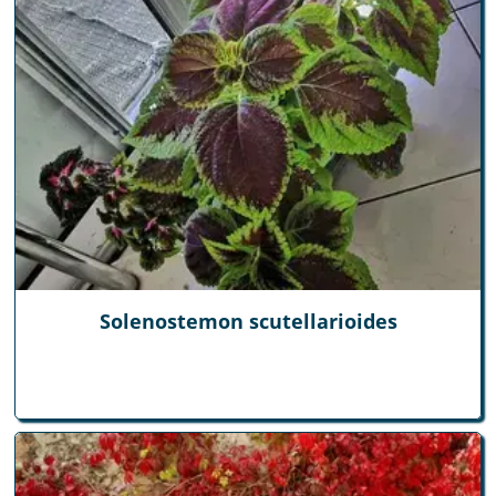
Solenostemon scutellarioides