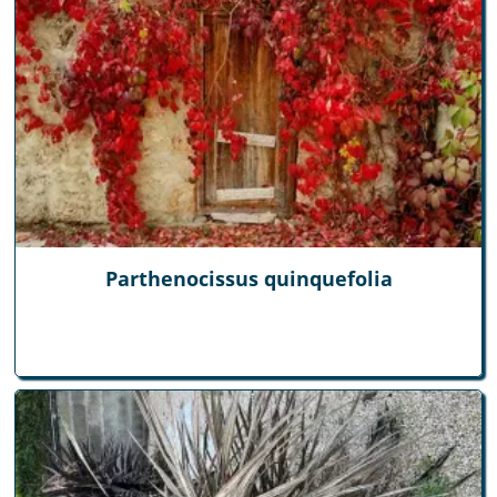
Parthenocissus quinquefolia