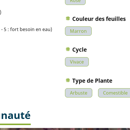
Rose
)
Couleur des feuilles
- 5 : fort besoin en eau)
Marron
Cycle
Vivace
Type de Plante
Arbuste
Comestible
unauté