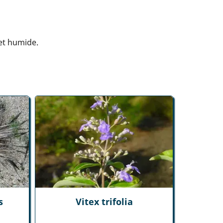
 et humide.
s
Vitex trifolia